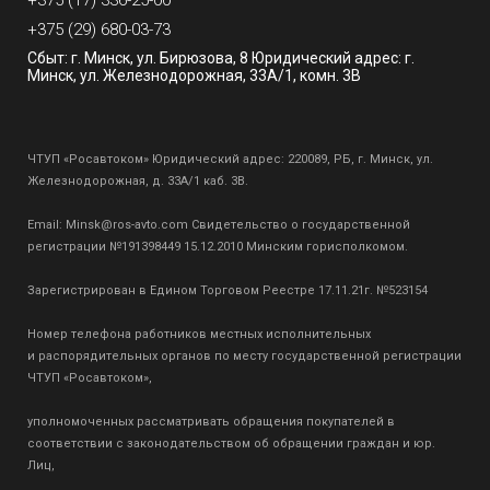
+375 (17) 336-25-00
+375 (29) 680-03-73
Сбыт: г. Минск, ул. Бирюзова, 8 Юридический адрес: г.
Минск, ул. Железнодорожная, 33А/1, комн. 3В
ЧТУП «Росавтоком» Юридический адрес: 220089, РБ, г. Минск, ул.
Железнодорожная, д. 33А/1 каб. 3В.
Email:
Minsk@ros-avto.com
Свидетельство о государственной
регистрации №191398449 15.12.2010 Минским горисполкомом.
Зарегистрирован в Едином Торговом Реестре 17.11.21г. №523154
Номер телефона работников местных исполнительных
и распорядительных органов по месту государственной регистрации
ЧТУП «Росавтоком»,
уполномоченных рассматривать обращения покупателей в
соответствии с законодательством об обращении граждан и юр.
Лиц,