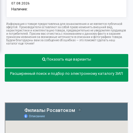
07.08.2026
Наличие:
Информация о товаре предоставлена для ознакомления и не является публичной
офертой. Производители оставляют за собой право изменять внешний вид,
характеристики и комплектацию товара, предварительно не уведомляя продавцов
и потребителей. Просим вас отнестись с пониманием к данному факту и заранее
приносим извинения за возможные неточности в описании и фотографиях товара.
Будем благодарны вам за сообщение об ошибках — это поможет сделать наш
каталог еще точнее!
Показать еще варианты
Расширенный поиск и подбор по электронному каталогу ЗИЛ