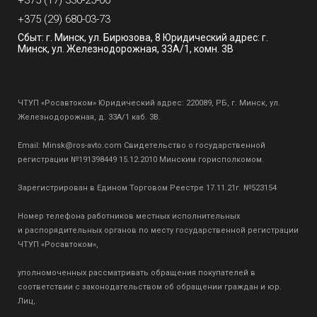
+375 (17) 336-25-00
+375 (29) 680-03-73
Сбыт: г. Минск, ул. Бирюзова, 8 Юридический адрес: г.
Минск, ул. Железнодорожная, 33А/1, комн. 3В
ЧТУП «Росавтоком» Юридический адрес: 220089, РБ, г. Минск, ул.
Железнодорожная, д. 33А/1 каб. 3В.
Email:
Minsk@ros-avto.com
Свидетельство о государственной
регистрации №191398449 15.12.2010 Минским горисполкомом.
Зарегистрирован в Едином Торговом Реестре 17.11.21г. №523154
Номер телефона работников местных исполнительных
и распорядительных органов по месту государственной регистрации
ЧТУП «Росавтоком»,
уполномоченных рассматривать обращения покупателей в
соответствии с законодательством об обращении граждан и юр.
Лиц,