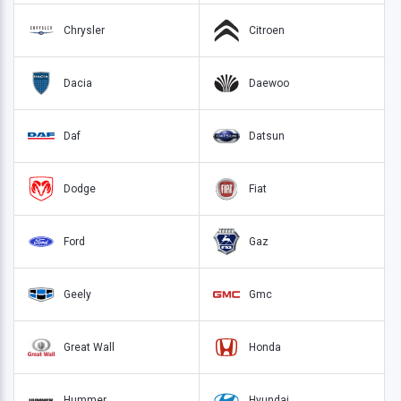
Chrysler
Citroen
Dacia
Daewoo
Daf
Datsun
Dodge
Fiat
Ford
Gaz
Geely
Gmc
Great Wall
Honda
Hummer
Hyundai