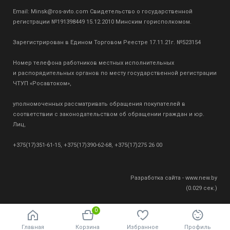
Email:
Minsk@ros-avto.com
Свидетельство о государственной
регистрации №191398449 15.12.2010 Минским горисполкомом.
Зарегистрирован в Едином Торговом Реестре 17.11.21г. №523154
Номер телефона работников местных исполнительных
и распорядительных органов по месту государственной регистрации
ЧТУП «Росавтоком»,
уполномоченных рассматривать обращения покупателей в
соответствии с законодательством об обращении граждан и юр.
Лиц,
+375(17)351-61-15, +375(17)390-62-68, +375(17)275 26 00
Разработка сайта - www.new.by
(0.029 сек.)
0
Главная
Корзина
Избранное
Профиль