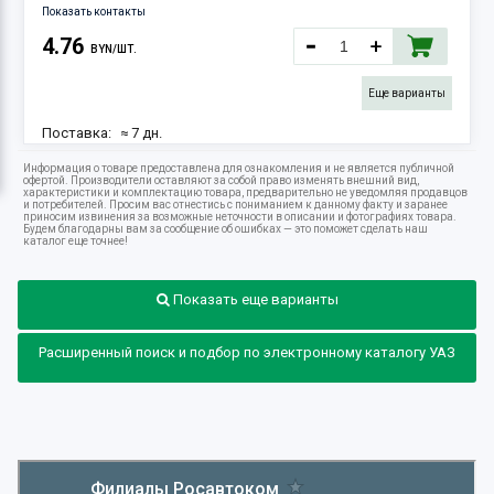
Показать контакты
4.76
BYN/ШТ.
Еще варианты
Поставка:
≈ 7 дн.
13.08.2026
Информация о товаре предоставлена для ознакомления и не является публичной
Наличие:
2 шт.
офертой. Производители оставляют за собой право изменять внешний вид,
характеристики и комплектацию товара, предварительно не уведомляя продавцов
и потребителей. Просим вас отнестись с пониманием к данному факту и заранее
приносим извинения за возможные неточности в описании и фотографиях товара.
Будем благодарны вам за сообщение об ошибках — это поможет сделать наш
каталог еще точнее!
Показать еще варианты
Расширенный поиск и подбор по электронному каталогу УАЗ