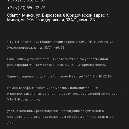
+375 (17) 336-25-00
+375 (29) 680-03-73
Сбыт: г. Минск, ул. Бирюзова, 8 Юридический адрес: г.
Минск, ул. Железнодорожная, 33А/1, комн. 3В
ЧТУП «Росавтоком» Юридический адрес: 220089, РБ, г. Минск, ул.
Железнодорожная, д. 33А/1 каб. 3В.
Email:
Minsk@ros-avto.com
Свидетельство о государственной
регистрации №191398449 15.12.2010 Минским горисполкомом.
Зарегистрирован в Едином Торговом Реестре 17.11.21г. №523154
Номер телефона работников местных исполнительных
и распорядительных органов по месту государственной регистрации
ЧТУП «Росавтоком»,
уполномоченных рассматривать обращения покупателей в
соответствии с законодательством об обращении граждан и юр.
Лиц,