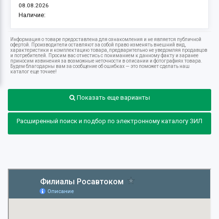
08.08.2026
Наличие:
Информация о товаре предоставлена для ознакомления и не является публичной
офертой. Производители оставляют за собой право изменять внешний вид,
характеристики и комплектацию товара, предварительно не уведомляя продавцов
и потребителей. Просим вас отнестись с пониманием к данному факту и заранее
приносим извинения за возможные неточности в описании и фотографиях товара.
Будем благодарны вам за сообщение об ошибках — это поможет сделать наш
каталог еще точнее!
Показать еще варианты
Расширенный поиск и подбор по электронному каталогу ЗИЛ