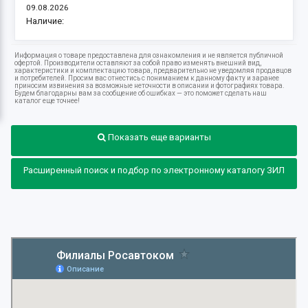
09.08.2026
Наличие:
Информация о товаре предоставлена для ознакомления и не является публичной
офертой. Производители оставляют за собой право изменять внешний вид,
характеристики и комплектацию товара, предварительно не уведомляя продавцов
и потребителей. Просим вас отнестись с пониманием к данному факту и заранее
приносим извинения за возможные неточности в описании и фотографиях товара.
Будем благодарны вам за сообщение об ошибках — это поможет сделать наш
каталог еще точнее!
Показать еще варианты
Расширенный поиск и подбор по электронному каталогу ЗИЛ