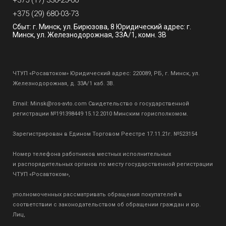
+375 (17) 336-25-00
+375 (29) 680-03-73
Сбыт: г. Минск, ул. Бирюзова, 8 Юридический адрес: г.
Минск, ул. Железнодорожная, 33А/1, комн. 3В
ЧТУП «Росавтоком» Юридический адрес: 220089, РБ, г. Минск, ул.
Железнодорожная, д. 33А/1 каб. 3В.
Email:
Minsk@ros-avto.com
Свидетельство о государственной
регистрации №191398449 15.12.2010 Минским горисполкомом.
Зарегистрирован в Едином Торговом Реестре 17.11.21г. №523154
Номер телефона работников местных исполнительных
и распорядительных органов по месту государственной регистрации
ЧТУП «Росавтоком»,
уполномоченных рассматривать обращения покупателей в
соответствии с законодательством об обращении граждан и юр.
Лиц,