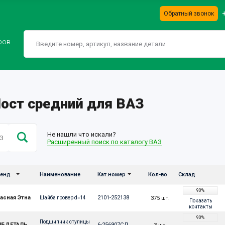
Обратный звонок
ров
Мост средний для ВАЗ
Не нашли что искали?
Расширенный поиск по каталогу ВАЗ
енд
Наименование
Кат.номер
Кол-во
Склад
90%
асная Этна
2101-252138
375 шт.
Шайба гровер d=14
Показать
контакты
90%
Подшипник ступицы 
ИБДЕТАЛЬ
6-256907СД