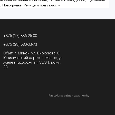
элементы выхлопной системы, системы охлаждения, сцепление
 Новогрудке, Речице и под заказ. ⭐
+375 (17) 336-25-00
+375 (29) 680-03-73
Сбыт: г. Минск, ул. Бирюзова, 8
Юридический адрес: г. Минск, ул.
Железнодорожная, 33А/1, комн.
3В
Разработка сайта - www.new.by