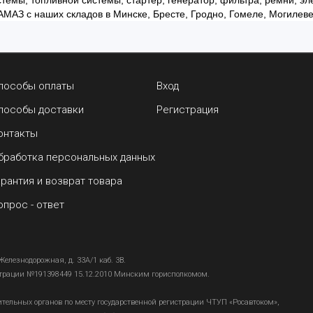
темы, топливной системы, стартер, генератор, фильтра, ремни, 
АМАЗ с наших складов в Минске, Бресте, Гродно, Гомеле, Могилеве,
пособы оплаты
Вход
пособы доставки
Регистрация
онтакты
бработка персональных данных
арантия и возврат товара
опрос - ответ
Железнодорожная, д. 33А/1 каб. 3В.
страции №191398449 15.12.2010 Минским горисполкомом.
тельных органов по месту государственной регистрации ЧТУП «Росавтоком»,