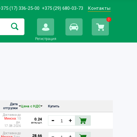
+375 (17) 336-25-00
+375 (29) 680-03-73
Контакты
0
Регистрация
Дата
Цена с НДС
Купить
отгрузки
Доставка до
0.24
Минска:
10
дн.
BYN/ШТ.
17.08.2026
Доставка до
28.66
Минска:
3 дн.