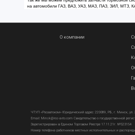
Так же мы можем предложить запчасти тормозной сис
на автомобили ГАЗ, ВАЗ, УАЗ, МАЗ, ПАЗ, ЗИЛ, МТЗ, К
О компании
С
С
К
О
Г
В
ЧТУП «Росавтоком» Юридический адрес: 220089, РБ, г. Минск, ул. 
Email:
Minsk@ros-avto.com
Свидетельство о государственной реги
Зарегистрирован в Едином Торговом Реестре 17.11.21г. №523154
Номер телефона работников местных исполнительных и распоряди