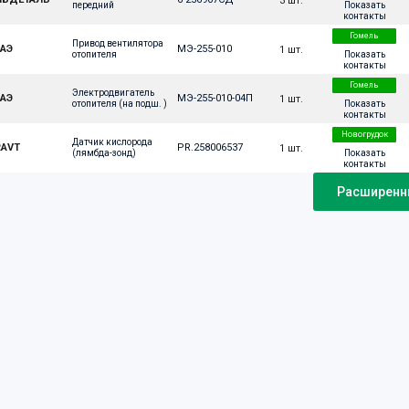
3 шт.
Показать
передний
контакты
Гомель
Привод вентилятора 
АЭ
МЭ-255-010
1 шт.
Показать
отопителя
контакты
Гомель
Электродвигатель 
АЭ
МЭ-255-010-04П
1 шт.
Показать
отопителя (на подш. )
контакты
Новогрудок
Датчик кислорода 
AVT
PR.258006537
1 шт.
Показать
(лямбда-зонд)
контакты
Расширенны