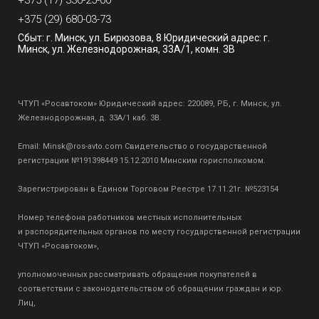
+375 (17) 336-25-00
+375 (29) 680-03-73
Сбыт: г. Минск, ул. Бирюзова, 8 Юридический адрес: г.
Минск, ул. Железнодорожная, 33А/1, комн. 3В
ЧТУП «Росавтоком» Юридический адрес: 220089, РБ, г. Минск, ул.
Железнодорожная, д. 33А/1 каб. 3В.
Email:
Minsk@ros-avto.com
Свидетельство о государственной
регистрации №191398449 15.12.2010 Минским горисполкомом.
Зарегистрирован в Едином Торговом Реестре 17.11.21г. №523154
Номер телефона работников местных исполнительных
и распорядительных органов по месту государственной регистрации
ЧТУП «Росавтоком»,
уполномоченных рассматривать обращения покупателей в
соответствии с законодательством об обращении граждан и юр.
Лиц,