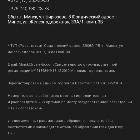
+375 (17) 336-25-00
+375 (29) 680-03-73
Сбыт: г. Минск, ул. Бирюзова, 8 Юридический адрес: г.
Минск, ул. Железнодорожная, 33А/1, комн. 3В
ЧТУП «Росавтоком» Юридический адрес: 220089, РБ, г. Минск, ул.
Железнодорожная, д. 33А/1 каб. 3В.
Email:
Minsk@ros-avto.com
Свидетельство о государственной
регистрации №191398449 15.12.2010 Минским горисполкомом.
Зарегистрирован в Едином Торговом Реестре 17.11.21г. №523154
Номер телефона работников местных исполнительных
и распорядительных органов по месту государственной регистрации
ЧТУП «Росавтоком»,
уполномоченных рассматривать обращения покупателей в
соответствии с законодательством об обращении граждан и юр.
Лиц,