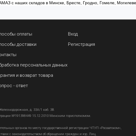
АМАЗ с наших складов в Минске, Бресте, Гродно, Гомеле, Могилеве,
пособы оплаты
Вход
пособы доставки
Регистрация
онтакты
бработка персональных данных
арантия и возврат товара
опрос - ответ
Железнодорожная, д. 33А/1 каб. 3В.
страции №191398449 15.12.2010 Минским горисполкомом.
тельных органов по месту государственной регистрации ЧТУП «Росавтоком»,
твии с законодательством об обращении граждан и юр. Лиц,