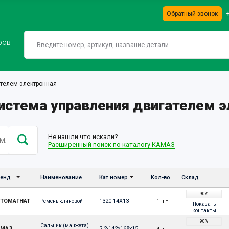
Обратный звонок
ров
телем электронная
Система управления двигателем 
Не нашли что искали?
Расширенный поиск по каталогу КАМАЗ
енд
Наименование
Кат.номер
Кол-во
Склад
90%
ВТОМАГНАТ
1320-14X13
1 шт.
Ремень клиновой
Показать
контакты
90%
Сальник (манжета) 
АМАЗ
2.2-142х168х15