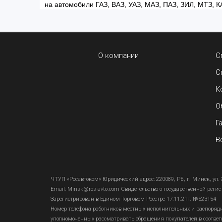
на автомобили ГАЗ, ВАЗ, УАЗ, МАЗ, ПАЗ, ЗИЛ, МТЗ, К
О компании
С
С
К
О
Г
В
ЧТУП «Росавтоком» Юридический адрес: 220089, РБ, г. Минск, ул. 
Email:
Minsk@ros-avto.com
Свидетельство о государственной реги
Зарегистрирован в Едином Торговом Реестре 17.11.21г. №523154
Номер телефона работников местных исполнительных и распоряди
уполномоченных рассматривать обращения покупателей в соответс