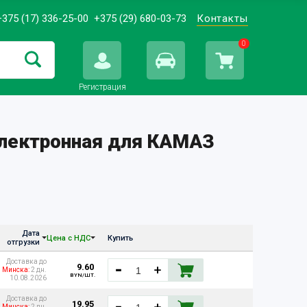
+375 (17) 336-25-00
+375 (29) 680-03-73
Контакты
0
Регистрация
электронная для КАМАЗ
Дата
Цена с НДС
Купить
отгрузки
Доставка до
9.60
Минска:
2 дн.
BYN/ШТ.
10.08.2026
Доставка до
19.95
Минска:
2 дн.