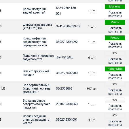
контакты
Могилев
5434-2304130-
Сальник ступицы 
З
1 шт.
Показать
задней красный
001
контакты
Минск
Шкворень на шарике 
З
3741-2304019-02
1 шт.
Показать
(к-т 4 шт. ) н о
контакты
Гомель
Крышка фланца 
З
33027-2304092
1 шт.
ведущий ступицы 
Показать
переднего колеса
контакты
90%
Подшипник переднего 
З
.6У-7510АШ
6 шт.
Показать
заднего моста
контакты
Новогрудок
Рем к-т прижимной 
З
3302-23502900
1 шт.
Показать
колодки
контакты
90%
Вал вертикальный 
ILE
52-2308063
397 шт.
(короткий) пер. вед. 
Показать
моста SPILE
контакты
90%
Вилка шарнира 
З
23107-2304063
1 шт.
поворотного кулака 
Показать
наружная
контакты
90%
Фланец ведущий 
З
33027-2304091
4 шт.
ступицы переднего 
Показать
колеса
контакты