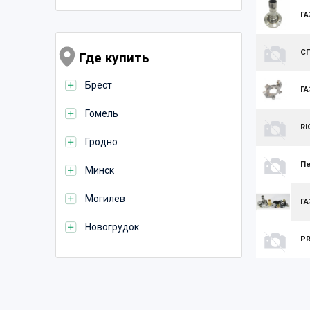
ГА
С
Где купить
Брест
ГА
Гомель
RI
Гродно
Пе
Минск
Могилев
ГА
Новогрудок
PR