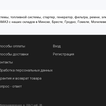
темы, топливной системы, стартер, генератор, фильтра, ремни, 
АМАЗ с наших складов в Минске, Бресте, Гродно, Гомеле, Могилеве,
пособы оплаты
Вход
пособы доставки
Регистрация
онтакты
бработка персональных данных
арантия и возврат товара
опрос - ответ
Железнодорожная, д. 33А/1 каб. 3В.