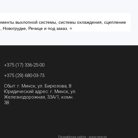
элементы выхлопной системы, системы охлаждения, сцепление
 Новогрудке, Речице и под заказ. ⭐
+375 (17) 336-25-00
+375 (29) 680-03-73
Сбыт: г. Минск, ул. Бирюзова, 8
Юридический адрес: г. Минск, ул.
Железнодорожная, 33А/1, комн.
3В
Разработка сайта - www.new.by