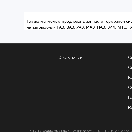
Так же мы можем предложить запчасти тормозной сис
на автомобили ГАЗ, ВАЗ, УАЗ, МАЗ, ПАЗ, ЗИЛ, МТЗ, К
О компании
С
С
К
О
Г
В
ЧТУП «Росавтоком» Юридический адрес: 220089, РБ, г. Минск, ул. 