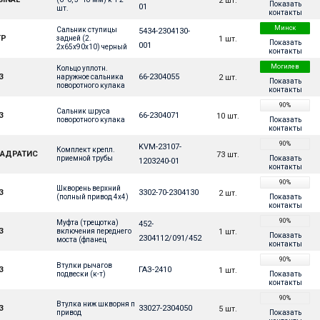
2 шт.
Показать
01
шт. 
контакты
Минск
Сальник ступицы 
5434-2304130-
ТР
1 шт.
задней (2. 
Показать
001
2х65х90х10) черный
контакты
Могилев
Кольцо уплотн. 
З
66-2304055
2 шт.
наружное сальника 
Показать
поворотного кулака
контакты
90%
Сальник шруса 
З
66-2304071
10 шт.
Показать
поворотного кулака
контакты
90%
KVM-23107-
Комплект крепл. 
ВАДРАТИС
73 шт.
Показать
приемной трубы
1203240-01
контакты
90%
Шкворень верхний 
З
3302-70-2304130
2 шт.
Показать
(полный привод 4х4)
контакты
90%
Муфта (трещотка) 
452-
З
1 шт.
включения переднего 
Показать
2304112/091/452
моста (фланец 
контакты
колпак)
90%
Втулки рычагов 
З
ГАЗ-2410
1 шт.
Показать
подвески (к-т)
контакты
90%
Втулка ниж шкворня п 
З
33027-2304050
5 шт.
Показать
привод