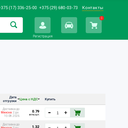
+375 (17) 336-25-00
+375 (29) 680-03-73
Контакты
0
Регистрация
Дата
Цена с НДС
Купить
отгрузки
Доставка до
0.79
Минска:
2 дн.
BYN/ШТ.
10.08.2026
Доставка до
1.32
Минска:
2 дн.