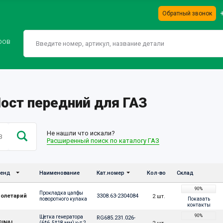
Обратный звонок
ров
Мост передний для ГАЗ
Не нашли что искали?
Расширенный поиск по каталогу ГАЗ
енд
Наименование
Кат.номер
Кол-во
Склад
90%
Прокладка цапфы 
олетарий
3308.63-2304084
2 шт.
Показать
поворотного кулака
контакты
90%
Щетка генератора 
RG685.231.026-
GINAL
(6*6, 5*18 мм) к-т 2 