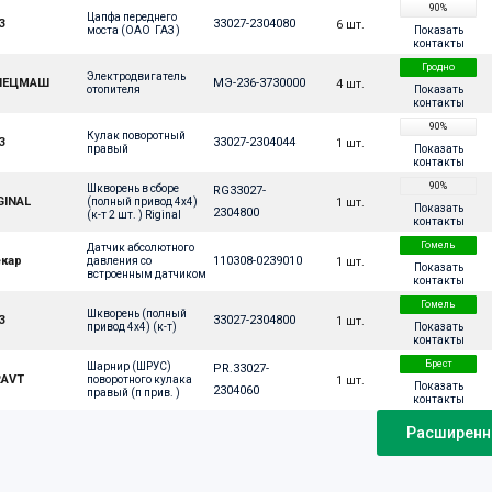
90%
Цапфа переднего 
З
33027-2304080
6 шт.
Показать
моста (ОАО  ГАЗ )
контакты
Гродно
Электродвигатель 
ПЕЦМАШ
МЭ-236-3730000
4 шт.
Показать
отопителя
контакты
90%
Кулак поворотный 
З
33027-2304044
1 шт.
Показать
правый
контакты
90%
Шкворень в сборе 
RG33027-
GINAL
1 шт.
(полный привод 4х4) 
Показать
2304800
(к-т 2 шт. ) Riginal
контакты
Гомель
Датчик абсолютного 
кар
110308-0239010
1 шт.
давления со 
Показать
встроенным датчиком 
контакты
температуры
Гомель
Шкворень (полный 
З
33027-2304800
1 шт.
Показать
привод 4х4) (к-т)
контакты
Брест
Шарнир (ШРУС) 
PR.33027-
AVT
1 шт.
поворотного кулака 
Показать
2304060
правый (п прив. ) 
контакты
длинный
Расширенны