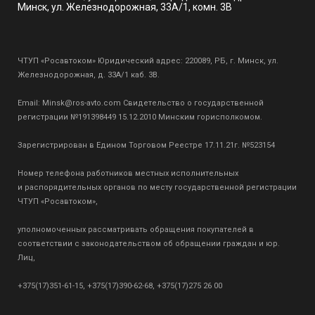
Минск, ул. Железнодорожная, 33А/1, комн. 3В
ЧТУП «Росавтоком» Юридический адрес: 220089, РБ, г. Минск, ул.
Железнодорожная, д. 33А/1 каб. 3В.
Email:
Minsk@ros-avto.com
Свидетельство о государственной
регистрации №191398449 15.12.2010 Минским горисполкомом.
Зарегистрирован в Едином Торговом Реестре 17.11.21г. №523154
Номер телефона работников местных исполнительных
и распорядительных органов по месту государственной регистрации
ЧТУП «Росавтоком»,
уполномоченных рассматривать обращения покупателей в
соответствии с законодательством об обращении граждан и юр.
Лиц,
+375(17)351-61-15, +375(17)390-62-68, +375(17)275 26 00