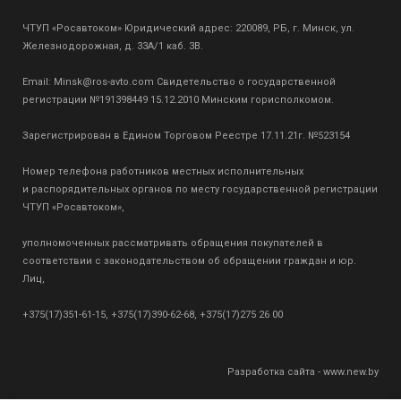
ЧТУП «Росавтоком» Юридический адрес: 220089, РБ, г. Минск, ул.
Железнодорожная, д. 33А/1 каб. 3В.
Email:
Minsk@ros-avto.com
Свидетельство о государственной
регистрации №191398449 15.12.2010 Минским горисполкомом.
Зарегистрирован в Едином Торговом Реестре 17.11.21г. №523154
Номер телефона работников местных исполнительных
и распорядительных органов по месту государственной регистрации
ЧТУП «Росавтоком»,
уполномоченных рассматривать обращения покупателей в
соответствии с законодательством об обращении граждан и юр.
Лиц,
+375(17)351-61-15, +375(17)390-62-68, +375(17)275 26 00
Разработка сайта - www.new.by