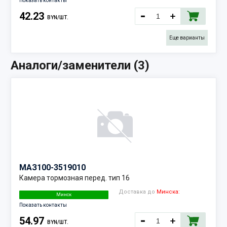
Показать контакты
42.23
BYN/ШТ.
Еще варианты
Поставка:
≈ 3 дн.
Аналоги/заменители (3)
10.08.2026
Наличие:
264 шт.
МАЗ
100-3519010
Камера тормозная перед. тип 16
Доставка до
Минска:
Минск
Показать контакты
54.97
BYN/ШТ.