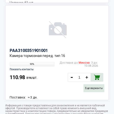
Наличие:
61 шт.
РААЗ
100351901001
Камера тормозная перед. тип 16
Доставка до
Минска:
3 дн.
90%
10.08.2026
Показать контакты
110.98
BYN/ШТ.
Еще варианты
Поставка:
≈ 3 дн.
10.08.2026
Информация о товаре предоставлена для ознакомления и не является публичной
Наличие:
120 шт.
офертой. Производители оставляют за собой право изменять внешний вид,
характеристики и комплектацию товара, предварительно не уведомляя продавцов
и потребителей. Просим вас отнестись с пониманием к данному факту и заранее