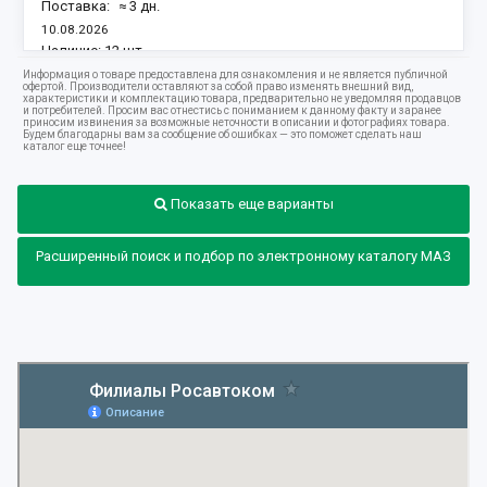
Поставка:
≈ 3 дн.
10.08.2026
Наличие:
12 шт.
Информация о товаре предоставлена для ознакомления и не является публичной
офертой. Производители оставляют за собой право изменять внешний вид,
характеристики и комплектацию товара, предварительно не уведомляя продавцов
и потребителей. Просим вас отнестись с пониманием к данному факту и заранее
приносим извинения за возможные неточности в описании и фотографиях товара.
Будем благодарны вам за сообщение об ошибках — это поможет сделать наш
каталог еще точнее!
Показать еще варианты
Расширенный поиск и подбор по электронному каталогу МАЗ