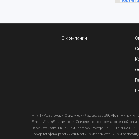
О компании
С
С
К
О
Г
В
ЧТУП «Росавтоком» Юридический адрес: 220089, РБ, г. Минск, ул. 
Email:
Minsk@ros-avto.com
Свидетельство о государственной реги
Зарегистрирован в Едином Торговом Реестре 17.11.21г. №523154
Номер телефона работников местных исполнительных и распоряди