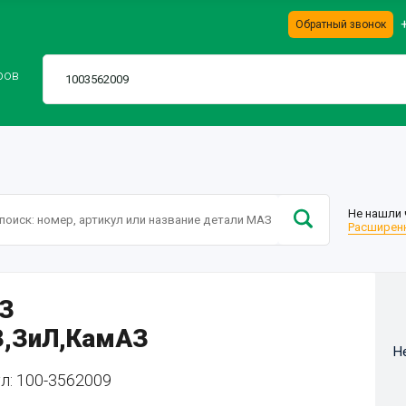
Обратный звонок
ров
Не нашли 
Расширенн
З
,ЗиЛ,КамАЗ
Н
л: 100-3562009