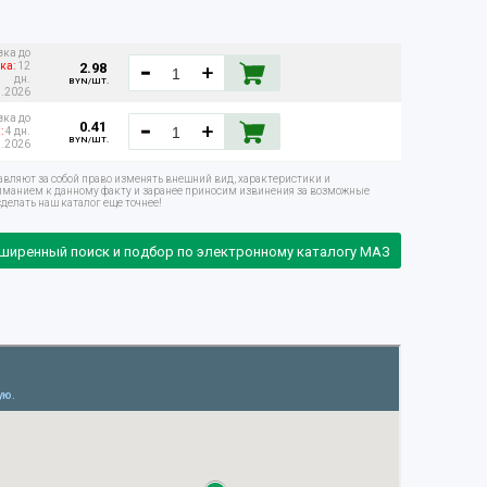
вка до
2.98
ка:
12
дн.
BYN/ШТ.
8.2026
вка до
0.41
:
4 дн.
BYN/ШТ.
8.2026
авляют за собой право изменять внешний вид, характеристики и
ниманием к данному факту и заранее приносим извинения за возможные
делать наш каталог еще точнее!
ширенный поиск и подбор по электронному каталогу МАЗ