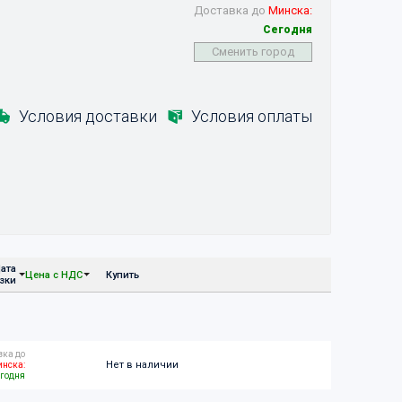
Доставка до
Минска:
Сегодня
Сменить город
Условия доставки
Условия оплаты
ата
Цена с НДС
Купить
узки
вка до
Нет в наличии
нска:
годня