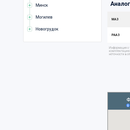
Аналог
Минск
Могилев
МАЗ
Новогрудок
РААЗ
Информация о т
комплектацию т
неточности в о