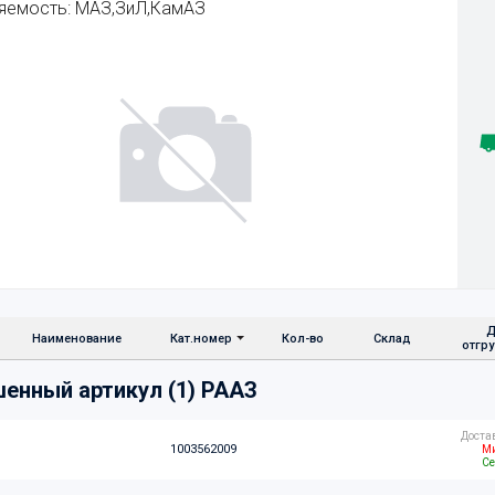
яемость: МАЗ,ЗиЛ,КамАЗ
Д
Наименование
Кат.номер
Кол-во
Склад
отгр
енный артикул (1) РААЗ
Доста
1003562009
Ми
Се