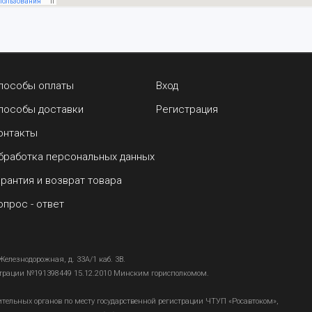
пособы оплаты
Вход
пособы доставки
Регистрация
онтакты
бработка персональных данных
арантия и возврат товара
опрос - ответ
Железнодорожная, д. 33А/1 каб. 3В.
страции №191398449 15.12.2010 Минским горисполкомом.
тельных органов по месту государственной регистрации ЧТУП «Росавтоком»,