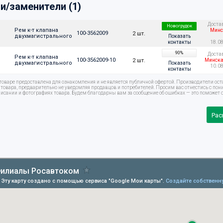
и/заменители (1)
Доста
Новогрудок
Рем к-т клапана 
Минс
100-3562009
2 шт.
двухмагистрального
Показать
контакты
18.0
90%
Доста
Рем к-т клапана 
100-3562009-10
2 шт.
Минска
двухмагистрального
Показать
10.0
контакты
оваре предоставлена для ознакомления и не является публичной офертой. Производители ост
овара, предварительно не уведомляя продавцов и потребителей. Просим вас отнестись с по
писании и фотографиях товара. Будем благодарны вам за сообщение об ошибках — это поможет с
Рас