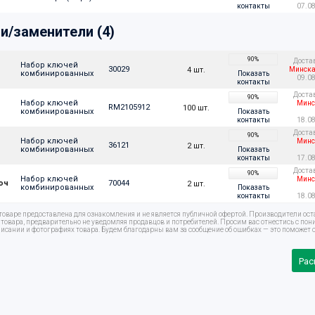
контакты
07.0
и/заменители (4)
90%
Доста
Набор ключей  
30029
4 шт.
Минска
комбинированных
Показать
09.0
контакты
Доста
90%
Набор ключей  
Минс
RM2105912
100 шт.
комбинированных
Показать
контакты
18.0
Доста
90%
Набор ключей  
Минс
36121
2 шт.
комбинированных
Показать
контакты
17.0
Доста
90%
Набор ключей  
Минс
юч
70044
2 шт.
комбинированных
Показать
контакты
18.0
оваре предоставлена для ознакомления и не является публичной офертой. Производители ост
овара, предварительно не уведомляя продавцов и потребителей. Просим вас отнестись с по
писании и фотографиях товара. Будем благодарны вам за сообщение об ошибках — это поможет с
Рас