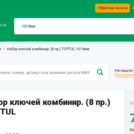
Обратный звонок
ров
и
Набор ключей комбинир. (8 пр.) TOPTUL 1019мм
Не нашли 
Расширенн
р ключей комбинир. (8 пр.)
Н
TUL
Бе