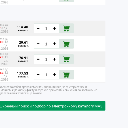
8.2026
вка до
114.40
:
3 дн.
BYN/ШТ.
8.2026
вка до
29.61
ка:
12
дн.
BYN/ШТ.
8.2026
вка до
76.91
ка:
11
дн.
BYN/ШТ.
8.2026
вка до
177.53
ка:
12
дн.
BYN/ШТ.
8.2026
авляют за собой право изменять внешний вид, характеристики и
ниманием к данному факту и заранее приносим извинения за возможные
делать наш каталог еще точнее!
ширенный поиск и подбор по электронному каталогу МАЗ