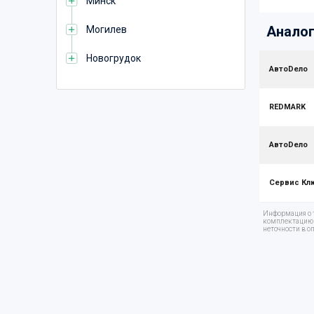
Минск
Аналог
Могилев
Новогрудок
АвтоDело
REDMARK
АвтоDело
Сервис Кл
Информация о т
комплектацию т
неточности в о