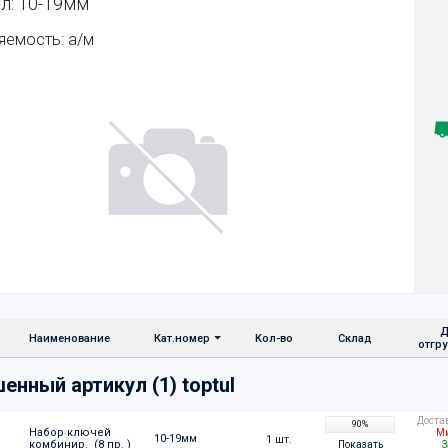
л: 10-19мм
яемость: а/м
Д
Наименование
Кат.номер
Кол-во
Склад
отгр
енный артикул (1) toptul
Доста
90%
Набор ключей 
Ми
10-19мм
1 шт.
комбинир.  (8 пр. )
Показать