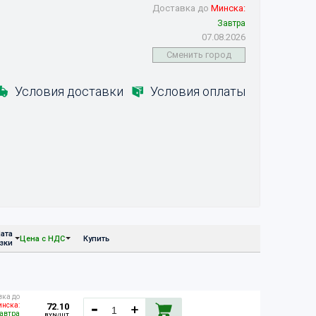
Доставка до
Минска:
Завтра
07.08.2026
Сменить город
Условия доставки
Условия оплаты
ата
Цена с НДС
Купить
узки
вка до
72.10
нска:
Завтра
BYN/ШТ.