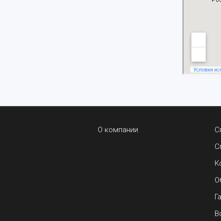
О компании
С
С
К
О
Г
В