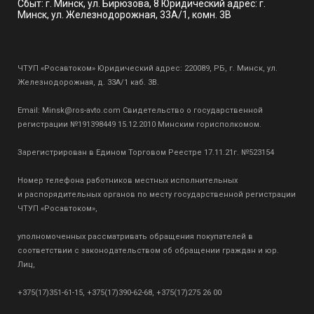
Сбыт: г. Минск, ул. Бирюзова, 8 Юридический адрес: г.
Минск, ул. Железнодорожная, 33А/1, комн. 3В
ЧТУП «Росавтоком» Юридический адрес: 220089, РБ, г. Минск, ул.
Железнодорожная, д. 33А/1 каб. 3В.
Email:
Minsk@ros-avto.com
Свидетельство о государственной
регистрации №191398449 15.12.2010 Минским горисполкомом.
Зарегистрирован в Едином Торговом Реестре 17.11.21г. №523154
Номер телефона работников местных исполнительных
и распорядительных органов по месту государственной регистрации
ЧТУП «Росавтоком»,
уполномоченных рассматривать обращения покупателей в
соответствии с законодательством об обращении граждан и юр.
Лиц,
+375(17)351-61-15, +375(17)390-62-68, +375(17)275 26 00