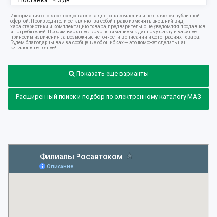
Поставка:
≈ 3 дн.
12.08.2026
Информация о товаре предоставлена для ознакомления и не является публичной
Наличие:
241 шт.
офертой. Производители оставляют за собой право изменять внешний вид,
характеристики и комплектацию товара, предварительно не уведомляя продавцов
и потребителей. Просим вас отнестись с пониманием к данному факту и заранее
приносим извинения за возможные неточности в описании и фотографиях товара.
Будем благодарны вам за сообщение об ошибках — это поможет сделать наш
каталог еще точнее!
Показать еще варианты
Расширенный поиск и подбор по электронному каталогу МАЗ