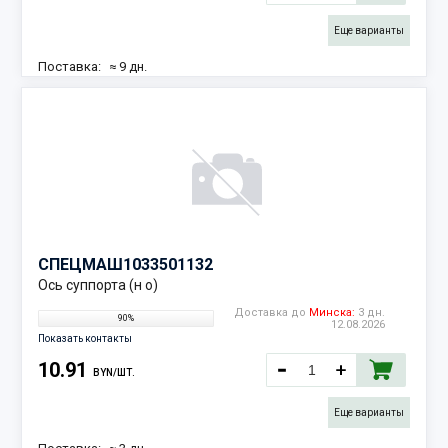
Еще варианты
Поставка:
≈ 9 дн.
18.08.2026
Наличие:
6 шт.
СПЕЦМАШ
1033501132
Ось суппорта (н о)
Доставка до
Минска:
3 дн.
90%
12.08.2026
Показать контакты
10.91
BYN/ШТ.
Еще варианты