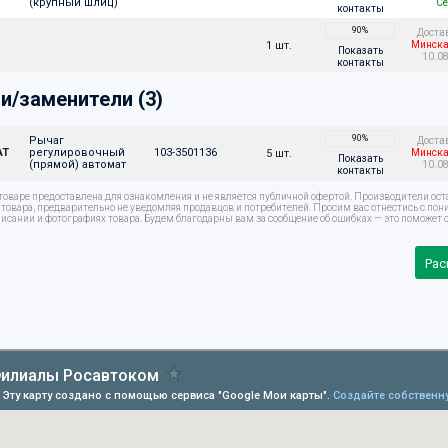
(крупный шлиц)
Се
контакты
90%
Доста
1 шт.
Минска
Показать
10.0
контакты
и/заменители (3)
90%
Рычаг 
Доста
АТ
регулировочный 
103-3501136
5 шт.
Минска
Показать
(прямой) автомат
10.0
контакты
оваре предоставлена для ознакомления и не является публичной офертой. Производители ост
овара, предварительно не уведомляя продавцов и потребителей. Просим вас отнестись с по
писании и фотографиях товара. Будем благодарны вам за сообщение об ошибках — это поможет с
Рас