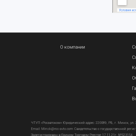
О компании
С
С
К
О
Г
В
ЧТУП «Росавтоком» Юридический адрес: 220089, РБ, г. Минск, ул. 
Email:
Minsk@ros-avto.com
Свидетельство о государственной реги
Зарегистрирован в Едином Торговом Реестре 17.11.21г. №523154