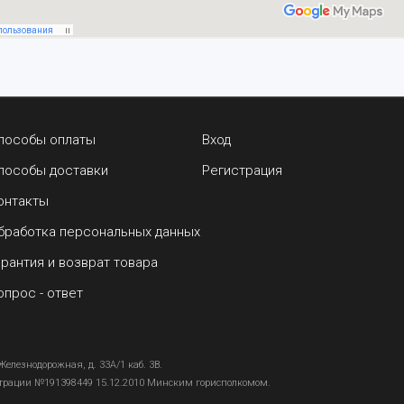
пособы оплаты
Вход
пособы доставки
Регистрация
онтакты
бработка персональных данных
арантия и возврат товара
опрос - ответ
Железнодорожная, д. 33А/1 каб. 3В.
страции №191398449 15.12.2010 Минским горисполкомом.