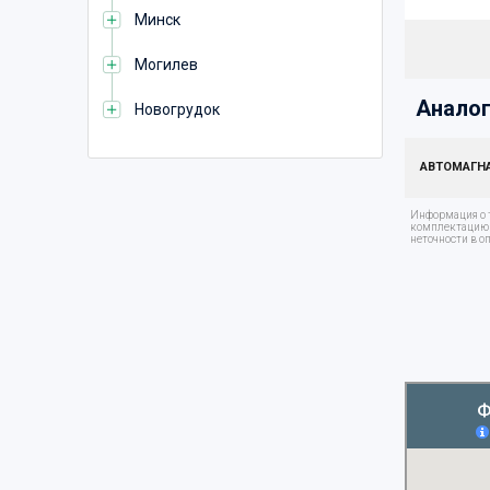
Минск
Могилев
Аналог
Новогрудок
АВТОМАГН
Информация о т
комплектацию т
неточности в о