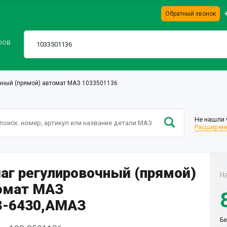
Обратный звонок
ров
чный (прямой) автомат МАЗ 1033501136
Не нашли 
Расширенн
аг регулировочный (прямой)
Н
омат МАЗ
-6430,АМАЗ
Бе