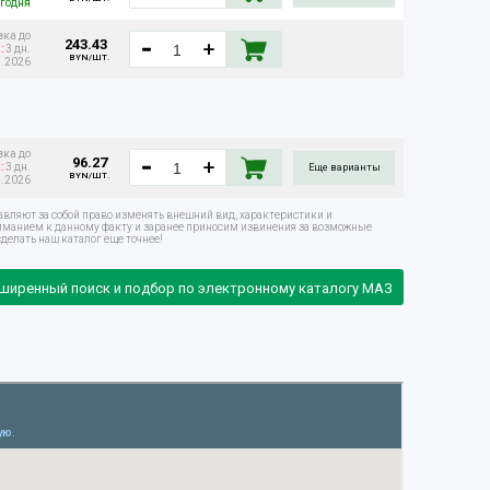
годня
вка до
243.43
:
3 дн.
BYN/ШТ.
8.2026
вка до
96.27
:
3 дн.
Еще варианты
BYN/ШТ.
8.2026
авляют за собой право изменять внешний вид, характеристики и
ниманием к данному факту и заранее приносим извинения за возможные
делать наш каталог еще точнее!
ширенный поиск и подбор по электронному каталогу МАЗ