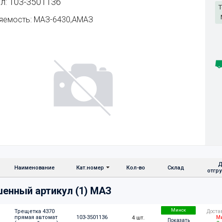
л: 103-3501136
Т
яемость: МАЗ-6430,АМАЗ
Д
Наименование
Кат.номер
Кол-во
Склад
отгр
енный артикул (1) МАЗ
Минск
Трещетка 4370 
Доста
прямая автомат 
103-3501136
4 шт.
Ми
Показать