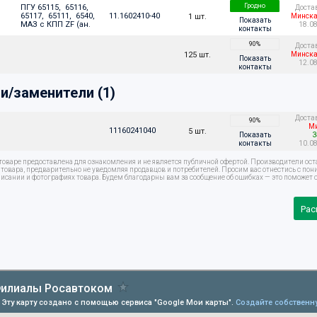
Гродно
ПГУ 65115,  65116,  
Доста
65117,  65111,  6540,  
11.1602410-40
1 шт.
Минска
Показать
МАЗ с КПП ZF (ан.  
18.0
контакты
WABCO 970. 051. 
90%
Доста
125 шт.
Минска
Показать
12.0
контакты
и/заменители (1)
Доста
90%
Ми
11160241040
5 шт.
Показать
контакты
10.0
оваре предоставлена для ознакомления и не является публичной офертой. Производители ост
овара, предварительно не уведомляя продавцов и потребителей. Просим вас отнестись с по
писании и фотографиях товара. Будем благодарны вам за сообщение об ошибках — это поможет с
Рас