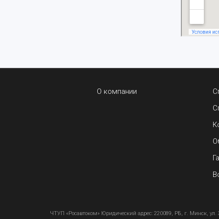
О компании
С
С
К
О
Г
В
ЧТУП «Росавтоком» Юридический адрес: 220089, РБ, г. Минск, ул. 