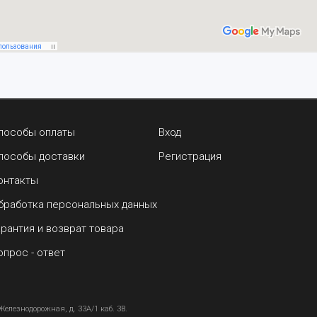
пособы оплаты
Вход
пособы доставки
Регистрация
онтакты
бработка персональных данных
арантия и возврат товара
опрос - ответ
Железнодорожная, д. 33А/1 каб. 3В.