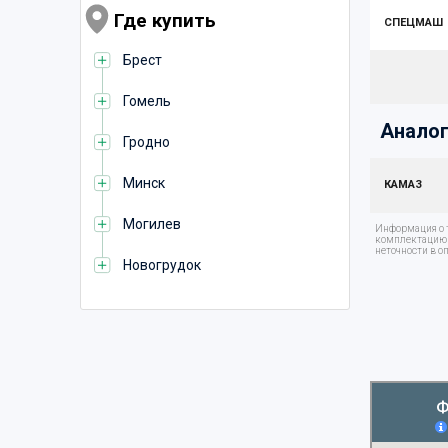
Где купить
СПЕЦМАШ
Брест
Гомель
Аналог
Гродно
Минск
КАМАЗ
Могилев
Информация о т
комплектацию т
неточности в о
Новогрудок