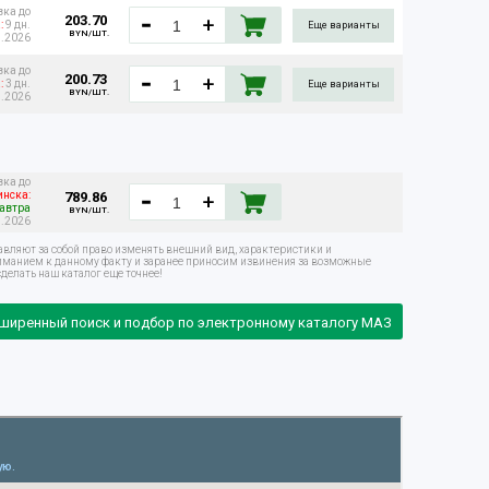
вка до
203.70
:
9 дн.
Еще варианты
BYN/ШТ.
8.2026
вка до
200.73
:
3 дн.
Еще варианты
BYN/ШТ.
8.2026
вка до
789.86
нска:
Завтра
BYN/ШТ.
8.2026
авляют за собой право изменять внешний вид, характеристики и
ниманием к данному факту и заранее приносим извинения за возможные
делать наш каталог еще точнее!
ширенный поиск и подбор по электронному каталогу МАЗ