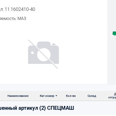
л: 11.1602410-40
яемость: МАЗ
Д
Наименование
Кат.номер
Кол-во
Склад
отгр
шенный артикул (2) СПЕЦМАШ