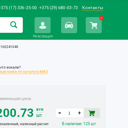
+375 (17) 336-25-00
+375 (29) 680-03-73
Контакты
0
Регистрация
11160241040
что искали?
ый поиск по каталогу МАЗ
аименьшая цена:
200.73
BYN
ШТ.
В наличии:
125 шт
зналичный, наличный расчет