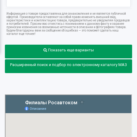
Информация о товаре предоставлена для ознакомления и не является публичной
офертой. Производители оставляют за собой право изменять внешний вид,
характеристики и комплектацию товара, предварительно не уведомляя продавцов
и потребителей. Просим вас отнестись с пониманием к данному факту и заранее
приносим извинения за возможные неточности в описании и фотографиях товара.
Будем благодарны вам за сообщение об ошибках — это поможет сделать наш
каталог еще точнее!
Показать еще варианты
Расширенный поиск и подбор по электронному каталогу МАЗ