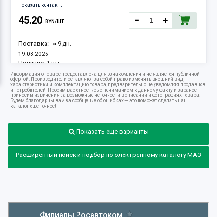
Показать контакты
45.20
BYN/ШТ.
Поставка:
≈ 9 дн.
19.08.2026
Наличие:
1 шт.
Информация о товаре предоставлена для ознакомления и не является публичной
офертой. Производители оставляют за собой право изменять внешний вид,
характеристики и комплектацию товара, предварительно не уведомляя продавцов
и потребителей. Просим вас отнестись с пониманием к данному факту и заранее
приносим извинения за возможные неточности в описании и фотографиях товара.
Будем благодарны вам за сообщение об ошибках — это поможет сделать наш
каталог еще точнее!
Показать еще варианты
Расширенный поиск и подбор по электронному каталогу МАЗ