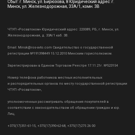
Сбыт: г. Минск, ул. Бирюзова, 8 Юридический адрес: г.
Минск, ул. Железнодорожная, 33А/1, комн. 3В
ЧТУП «Росавтоком» Юридический адрес: 220089, РБ, г. Минск, ул.
Железнодорожная, д. 33А/1 каб. 3В.
Email:
Minsk@ros-avto.com
Свидетельство о государственной
регистрации №191398449 15.12.2010 Минским горисполкомом.
Зарегистрирован в Едином Торговом Реестре 17.11.21г. №523154
Номер телефона работников местных исполнительных
и распорядительных органов по месту государственной регистрации
ЧТУП «Росавтоком»,
уполномоченных рассматривать обращения покупателей в
соответствии с законодательством об обращении граждан и юр.
Лиц,
+375(17)351-61-15, +375(17)390-62-68, +375(17)275 26 00