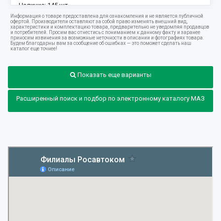
Наличие:
145 шт.
Информация о товаре предоставлена для ознакомления и не является публичной
офертой. Производители оставляют за собой право изменять внешний вид,
характеристики и комплектацию товара, предварительно не уведомляя продавцов
и потребителей. Просим вас отнестись с пониманием к данному факту и заранее
приносим извинения за возможные неточности в описании и фотографиях товара.
Будем благодарны вам за сообщение об ошибках — это поможет сделать наш
каталог еще точнее!
Показать еще варианты
Расширенный поиск и подбор по электронному каталогу МАЗ