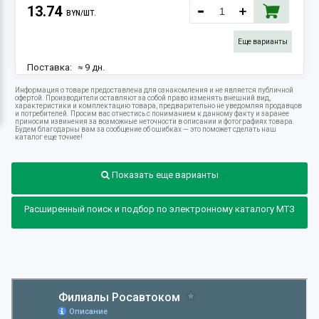
13.74
BYN/ШТ.
Еще варианты
Поставка:
≈ 9 дн.
18.08.2026
Информация о товаре предоставлена для ознакомления и не является публичной
Наличие:
2 шт.
офертой. Производители оставляют за собой право изменять внешний вид,
характеристики и комплектацию товара, предварительно не уведомляя продавцов
и потребителей. Просим вас отнестись с пониманием к данному факту и заранее
приносим извинения за возможные неточности в описании и фотографиях товара.
Будем благодарны вам за сообщение об ошибках — это поможет сделать наш
каталог еще точнее!
Показать еще варианты
Расширенный поиск и подбор по электронному каталогу МТЗ