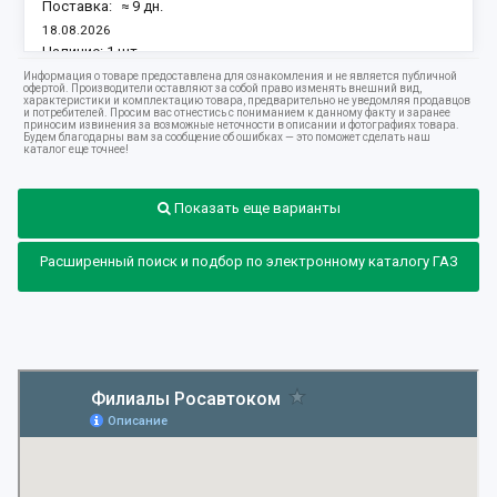
Поставка:
≈ 9 дн.
18.08.2026
Наличие:
1 шт.
Информация о товаре предоставлена для ознакомления и не является публичной
офертой. Производители оставляют за собой право изменять внешний вид,
характеристики и комплектацию товара, предварительно не уведомляя продавцов
и потребителей. Просим вас отнестись с пониманием к данному факту и заранее
приносим извинения за возможные неточности в описании и фотографиях товара.
Будем благодарны вам за сообщение об ошибках — это поможет сделать наш
каталог еще точнее!
Показать еще варианты
Расширенный поиск и подбор по электронному каталогу ГАЗ