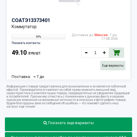
СОАТЭ
13373401
Коммутатор
Доставка до
Минска:
7 дн.
90%
17.08.2026
Показать контакты
49.10
BYN/ШТ.
Еще варианты
Поставка:
≈ 7 дн.
17.08.2026
Информация о товаре предоставлена для ознакомления и не является публичной
Наличие:
35 шт.
офертой. Производители оставляют за собой право изменять внешний вид,
характеристики и комплектацию товара, предварительно не уведомляя продавцов
и потребителей. Просим вас отнестись с пониманием к данному факту и заранее
приносим извинения за возможные неточности в описании и фотографиях товара.
Будем благодарны вам за сообщение об ошибках — это поможет сделать наш
каталог еще точнее!
Показать еще варианты