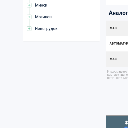
Минск
Аналог
Могилев
Новогрудок
МАЗ
АВТОМАГН
МАЗ
Информация о т
комплектацию т
неточности в о