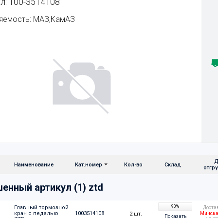
л: 100-3514108
яемость: МАЗ,КамАЗ
Д
Наименование
Кат.номер
Кол-во
Склад
отгр
енный артикул (1) ztd
90%
Главный тормозной 
Доста
кран с педалью   
1003514108
2 шт.
Минска
Показать