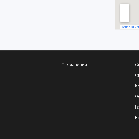
О компании
С
С
К
О
Г
В