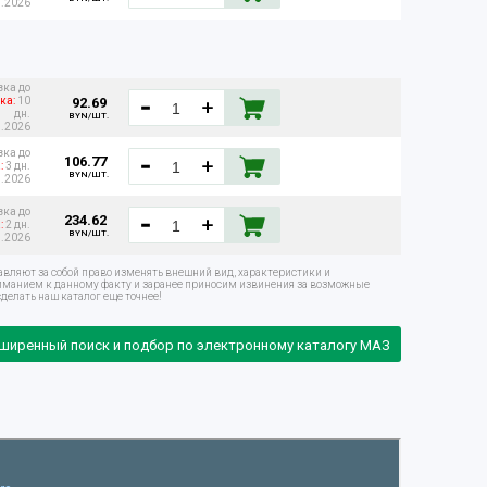
8.2026
вка до
92.69
ка:
10
дн.
BYN/ШТ.
8.2026
вка до
106.77
:
3 дн.
BYN/ШТ.
8.2026
вка до
234.62
:
2 дн.
BYN/ШТ.
8.2026
авляют за собой право изменять внешний вид, характеристики и
ниманием к данному факту и заранее приносим извинения за возможные
делать наш каталог еще точнее!
ширенный поиск и подбор по электронному каталогу МАЗ