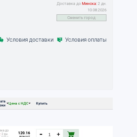
Доставка до
Минска:
2 дн.
10.08.2026
Сменить город
Условия доставки
Условия оплаты
ата
Цена с НДС
Купить
узки
вка до
120.16
:
2 дн.
BYN/ШТ.