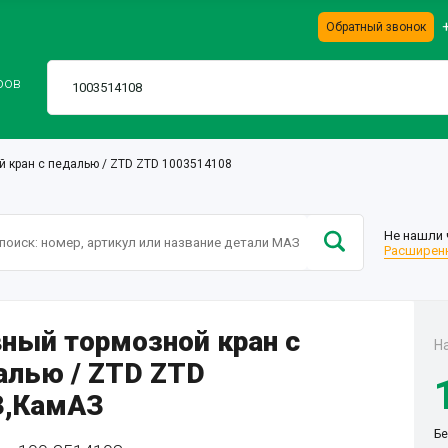
Обратный звонок
ров
й кран с педалью / ZTD ZTD 1003514108
Не нашли 
Расширенн
вный тормозной кран с
Н
алью / ZTD ZTD
,КамАЗ
Бе