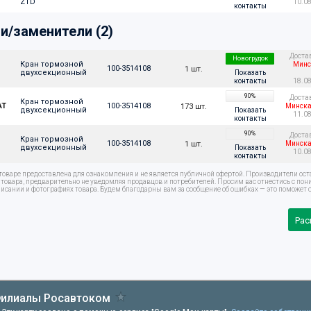
ZTD  
10.0
контакты
и/заменители (2)
Доста
Новогрудок
Кран тормозной 
Минс
100-3514108
1 шт.
двухсекционный
Показать
контакты
18.0
90%
Доста
Кран тормозной 
АТ
100-3514108
173 шт.
Минска
двухсекционный
Показать
11.0
контакты
90%
Доста
Кран тормозной 
100-3514108
1 шт.
Минска
двухсекционный
Показать
10.0
контакты
оваре предоставлена для ознакомления и не является публичной офертой. Производители ост
овара, предварительно не уведомляя продавцов и потребителей. Просим вас отнестись с по
писании и фотографиях товара. Будем благодарны вам за сообщение об ошибках — это поможет с
Рас